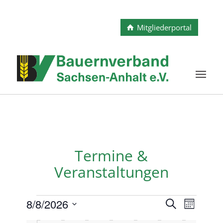
Mitgliederportal
Termine &
Veranstaltungen
Veranstaltungen
Veransta
Verans
8/8/2026
Suche
Monat
Ansicht
Suche
Datum