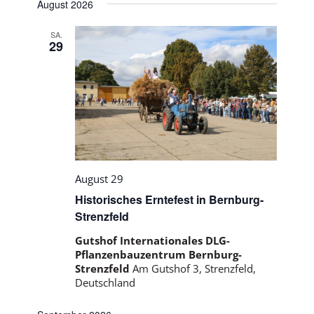
Naviga
August 2026
und
wählen.
Ansichte
SA.
29
Navigati
August 29
Historisches Erntefest in Bernburg-
Strenzfeld
Gutshof Internationales DLG-
Pflanzenbauzentrum Bernburg-
Strenzfeld
Am Gutshof 3, Strenzfeld,
Deutschland