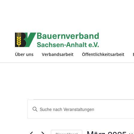
Über uns
Verbandsarbeit
Öffentlichkeitsarbeit
Veranstaltungen
Veranstaltungen
Bitte
Suche
Schlüsselwort
und
eingeben.
Ansichten,
Suche