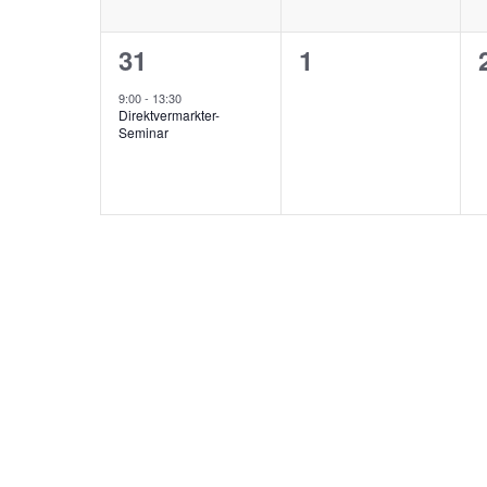
1
0
31
1
Veranstaltung,
Veranstaltunge
9:00
-
13:30
Direktvermarkter-
Seminar