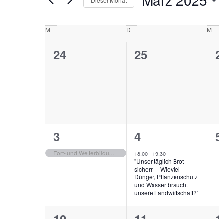
März 2025
Dieser Monat
nach
Navigation
Veranstaltungen
Datum
Schlüsselwort.
wählen.
Kalender
M
Montag
D
Dienstag
M
Mi
von
0
0
24
25
Veranstaltungen
Veranstaltungen,
Veranstaltunge
1
1
3
4
Veranstaltung,
Veranstaltung,
Fort- und Weiterbildung zur Sachkunde im Pflanzenschutz
18:00
-
19:30
"Unser täglich Brot
sichern – Wieviel
Dünger, Pflanzenschutz
und Wasser braucht
unsere Landwirtschaft?"
0
0
10
11