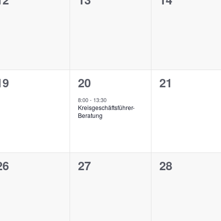
n,
Veranstaltungen,
Veranstaltungen,
Veranstalt
0
1
0
19
20
21
n,
Veranstaltungen,
Veranstaltung,
Veranstalt
8:00
-
13:30
Kreisgeschäftsführer-
Beratung
0
0
0
26
27
28
n,
Veranstaltungen,
Veranstaltungen,
Veranstalt