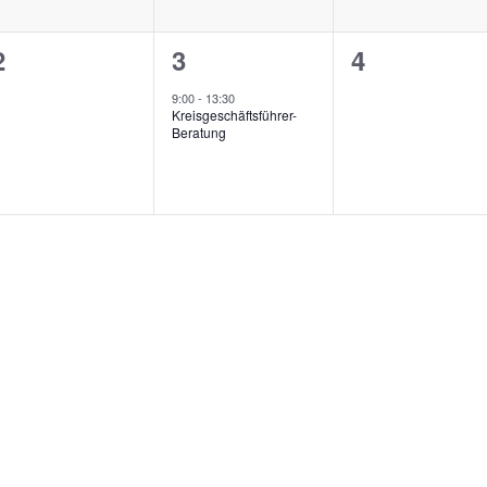
0
1
0
2
3
4
n,
Veranstaltungen,
Veranstaltung,
Veranstalt
9:00
-
13:30
Kreisgeschäftsführer-
Beratung