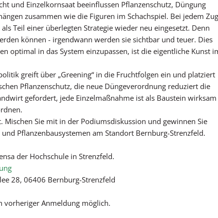
zicht und Einzelkornsaat beeinflussen Pflanzenschutz, Düngung
e hängen zusammen wie die Figuren im Schachspiel. Bei jedem Zu
ls Teil einer überlegten Strategie wieder neu eingesetzt. Denn
erden können - irgendwann werden sie sichtbar und teuer. Dies
 optimal in das System einzupassen, ist die eigentliche Kunst i
itik greift über „Greening“ in die Fruchtfolgen ein und platziert
ischen Pflanzenschutz, die neue Düngeverordnung reduziert die
Landwirt gefordert, jede Einzelmaßnahme ist als Baustein wirksam
ordnen.
t. Mischen Sie mit in der Podiumsdiskussion und gewinnen Sie
r- und Pflanzenbausystemen am Standort Bernburg-Strenzfeld.
nsa der Hochschule in Strenzfeld.
gung
llee 28, 06406 Bernburg-Strenzfeld
h vorheriger Anmeldung möglich.