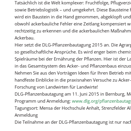
Tatsächlich ist die Welt komplexer: Fruchtfolge, Pflugver
sowie Betriebslogistik – und umgekehrt. Diese Baustein
wird ein Baustein in die Hand genommen, abgeklopft und a
obwohl ackerbauliche Fehler eine Zeitlang kompensiert w
rechtzeitig zu erkennen und die ackerbaulichen Maßnahmen
Ackerbau.
Hier setzt die DLG-Pflanzenbautagung 2015 an. Die Agrarpol
so gesellschaftliche Ansprüche. Es wird enger beim chem
Spielräume bei der Ernährung der Pflanzen. Hier ist der 
in das Gesamtsystem des Acker- und Pflanzenbaus einzu
Nehmen Sie aus den Vorträgen Ideen für Ihren Betrieb mi
handfeste Einblicke in die praxisnahen Versuche zu Acke
Forschung von Landwirten für Landwirte!
DLG-Pflanzenbautagung am 11. Juni 2015 in Bernburg, Me
Programm und Anmeldung:
www.dlg.org/pflanzenbauta
Tagungsort: Mensa der Hochschule Anhalt, Strenzfelder A
Anmeldung
Die Teilnahme an der DLG-Pflanzenbautagung ist nur nac