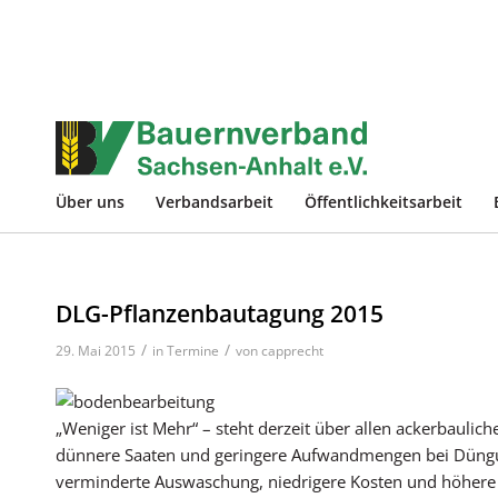
Über uns
Verbandsarbeit
Öffentlichkeitsarbeit
DLG-Pflanzenbautagung 2015
/
/
29. Mai 2015
in
Termine
von
capprecht
„Weniger ist Mehr“ – steht derzeit über allen ackerbauli
dünnere Saaten und geringere Aufwandmengen bei Düngu
verminderte Auswaschung, niedrigere Kosten und höhere