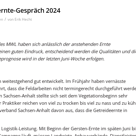
ernte-Gespräch 2024
/
en
von
Erik Hecht
des MWL haben sich anlässlich der anstehenden Ernte
inen guten Eindruck, entscheidend werden die Qualitäten und di
eprognose wird in der letzten Juni-Woche erfolgen.
n weitestgehend gut entwickelt. Im Frühjahr haben vernässte
hrt, dass die Feldarbeiten nicht termingerecht durchgeführt werd
n Sachsen-Anhalt stellte sich seit dem Vegetationsbeginn sehr
Praktiker reichen von viel zu trocken bis viel zu nass und zu küh
verband Sachsen-Anhalt davon aus, dass die Getreideernte in
ogistik-Leistung. Mit Beginn der Gersten-Ernte im späten Juni bi
Kampagne läuft, müssen Landwirte, Anbauverbände, Dienstleister