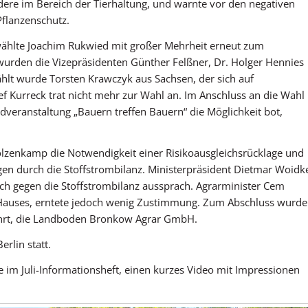
ere im Bereich der Tierhaltung, und warnte vor den negativen
flanzenschutz.
ählte Joachim Rukwied mit großer Mehrheit erneut zum
wurden die Vizepräsidenten Günther Felßner, Dr. Holger Hennies
hlt wurde Torsten Krawczyk aus Sachsen, der sich auf
lef Kurreck trat nicht mehr zur Wahl an. Im Anschluss an die Wahl
dveranstaltung „Bauern treffen Bauern“ die Möglichkeit bot,
olzenkamp die Notwendigkeit einer Risikoausgleichsrücklage und
ngen durch die Stoffstrombilanz. Ministerpräsident Dietmar Woidk
ich gegen die Stoffstrombilanz aussprach. Agrarminister Cem
s Hauses, erntete jedoch wenig Zustimmung. Zum Abschluss wurde
ehrt, die Landboden Bronkow Agrar GmbH.
rlin statt.
e im Juli-Informationsheft, einen kurzes Video mit Impressionen