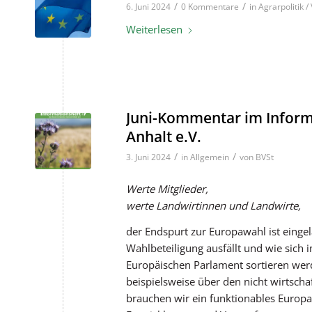
/
/
6. Juni 2024
0 Kommentare
in
Agrarpolitik 
Weiterlesen
Juni-Kommentar im Inform
Anhalt e.V.
/
/
3. Juni 2024
in
Allgemein
von
BVSt
Werte Mitglieder,
werte Landwirtinnen und Landwirte,
der Endspurt zur Europawahl ist einge
Wahlbeteiligung ausfällt und wie sic
Europäischen Parlament sortieren werde
beispielsweise über den nicht wirtsch
brauchen wir ein funktionables Europa