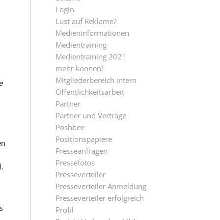
Login
Lust auf Reklame?
Medieninformationen
Medientraining
Medientraining 2021
mehr können!
Mitgliederbereich intern
e
Öffentlichkeitsarbeit
Partner
Partner und Verträge
Poshbee
Positionspapiere
en
Presseanfragen
Pressefotos
l.
Presseverteiler
Presseverteiler Anmeldung
Presseverteiler erfolgreich
s
Profil
,