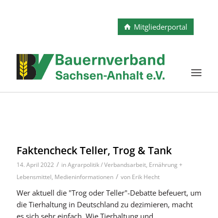
Mitgliederportal
Faktencheck Teller, Trog & Tank
/
14. April 2022
in
Agrarpolitik / Verbandsarbeit
,
Ernährung +
/
Lebensmittel
,
Medieninformationen
von
Erik Hecht
Wer aktuell die "Trog oder Teller"-Debatte befeuert, um
die Tierhaltung in Deutschland zu dezimieren, macht
es sich sehr einfach. Wie Tierhaltung und