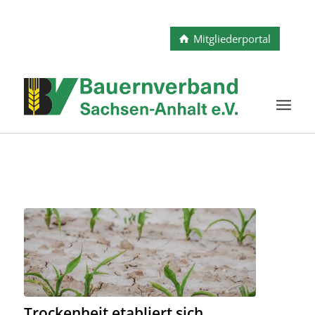
Mitgliederportal
Trockenheit etabliert sich