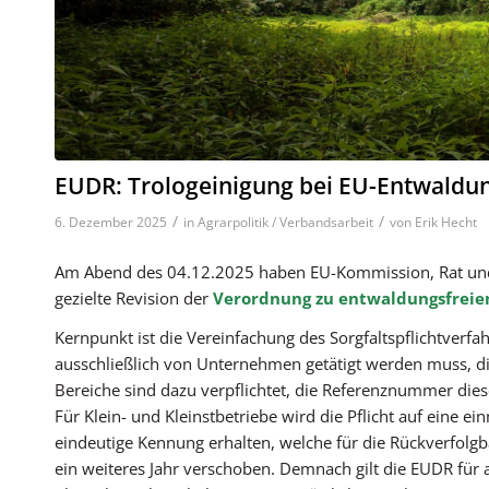
EUDR: Trologeinigung bei EU-Entwald
/
/
6. Dezember 2025
in
Agrarpolitik / Verbandsarbeit
von
Erik Hecht
Am Abend des 04.12.2025 haben EU-Kommission, Rat und 
gezielte Revision der
Verordnung zu entwaldungsfreie
Kernpunkt ist die Vereinfachung des Sorgfaltspflichtverfah
ausschließlich von Unternehmen getätigt werden muss, di
Bereiche sind dazu verpflichtet, die Referenznummer dies
Für Klein- und Kleinstbetriebe wird die Pflicht auf eine ei
eindeutige Kennung erhalten, welche für die Rückverfol
ein weiteres Jahr verschoben. Demnach gilt die EUDR für