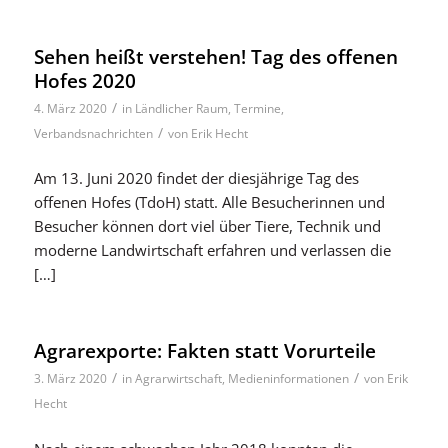
Sehen heißt verstehen! Tag des offenen
Hofes 2020
/
4. März 2020
in
Ländlicher Raum
,
Termine
,
/
Verbandsnachrichten
von
Erik Hecht
Am 13. Juni 2020 findet der diesjährige Tag des
offenen Hofes (TdoH) statt. Alle Besucherinnen und
Besucher können dort viel über Tiere, Technik und
moderne Landwirtschaft erfahren und verlassen die
[…]
Agrarexporte: Fakten statt Vorurteile
/
/
3. März 2020
in
Agrarwirtschaft
,
Medieninformationen
von
Erik
Hecht