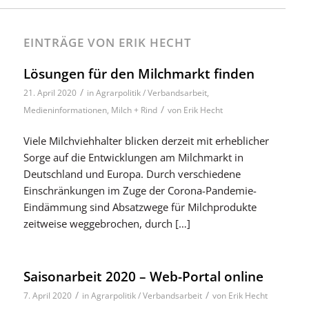
EINTRÄGE VON ERIK HECHT
Lösungen für den Milchmarkt finden
/
21. April 2020
in
Agrarpolitik / Verbandsarbeit
,
/
Medieninformationen
,
Milch + Rind
von
Erik Hecht
Viele Milchviehhalter blicken derzeit mit erheblicher
Sorge auf die Entwicklungen am Milchmarkt in
Deutschland und Europa. Durch verschiedene
Einschränkungen im Zuge der Corona-Pandemie-
Eindämmung sind Absatzwege für Milchprodukte
zeitweise weggebrochen, durch […]
Saisonarbeit 2020 – Web-Portal online
/
/
7. April 2020
in
Agrarpolitik / Verbandsarbeit
von
Erik Hecht