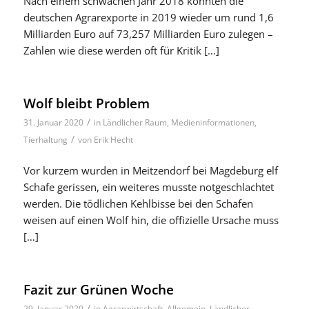
Nach einem schwachen Jahr 2018 konnten die
deutschen Agrarexporte in 2019 wieder um rund 1,6
Milliarden Euro auf 73,257 Milliarden Euro zulegen –
Zahlen wie diese werden oft für Kritik […]
Wolf bleibt Problem
/
31. Januar 2020
in
Ländlicher Raum
,
Medieninformationen
,
/
Tierhaltung
von
Erik Hecht
Vor kurzem wurden in Meitzendorf bei Magdeburg elf
Schafe gerissen, ein weiteres musste notgeschlachtet
werden. Die tödlichen Kehlbisse bei den Schafen
weisen auf einen Wolf hin, die offizielle Ursache muss
[…]
Fazit zur Grünen Woche
/
29. Januar 2020
in
Agrarwirtschaft
,
Allgemein
,
Ländlicher